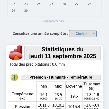
22
23
24
25
26
27
28
29
30
Graphweather 3.0.5
Consulter une année complète :