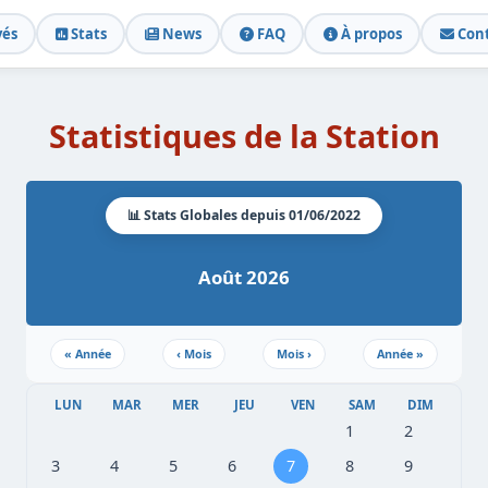
vés
Stats
News
FAQ
À propos
Cont
Statistiques de la Station
📊 Stats Globales depuis 01/06/2022
Août 2026
«
Année
‹
Mois
Mois
›
Année
»
LUN
MAR
MER
JEU
VEN
SAM
DIM
1
2
3
4
5
6
7
8
9