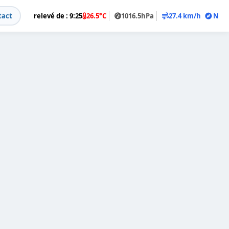
act
relevé de : 9:25
26.5°C
1016.5hPa
27.4 km/h
N