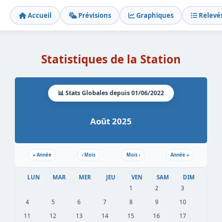
Accueil
Prévisions
Graphiques
Relevé
Statistiques de la Station
📊 Stats Globales depuis 01/06/2022
Août 2025
«
Année
‹
Mois
Mois
›
Année
»
LUN
MAR
MER
JEU
VEN
SAM
DIM
1
2
3
4
5
6
7
8
9
10
11
12
13
14
15
16
17