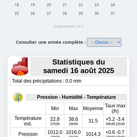
18
19
20
21
22
23
24
25
26
27
28
29
30
31
Graphweather 3.0.5
Consulter une année complète :