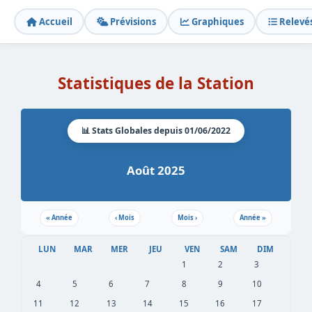
Accueil
Prévisions
Graphiques
Relevé
Statistiques de la Station
📊 Stats Globales depuis 01/06/2022
Août 2025
«
Année
‹
Mois
Mois
›
Année
»
LUN
MAR
MER
JEU
VEN
SAM
DIM
1
2
3
4
5
6
7
8
9
10
11
12
13
14
15
16
17