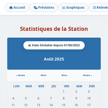
Accueil
Prévisions
Graphiques
Relevé
Statistiques de la Station
📊 Stats Globales depuis 01/06/2022
Août 2025
«
Année
‹
Mois
Mois
›
Année
»
LUN
MAR
MER
JEU
VEN
SAM
DIM
1
2
3
4
5
6
7
8
9
10
11
12
13
14
15
16
17