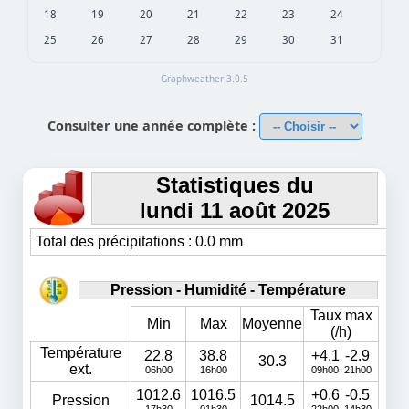
18
19
20
21
22
23
24
25
26
27
28
29
30
31
Graphweather 3.0.5
Consulter une année complète :