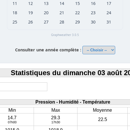
11
12
13
14
15
16
17
18
19
20
21
22
23
24
25
26
27
28
29
30
31
Graphweather 3.0.5
Consulter une année complète :