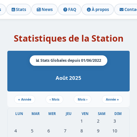
s
Stats
News
FAQ
À propos
Conta
Statistiques de la Station
📊 Stats Globales depuis 01/06/2022
Août 2025
«
Année
‹
Mois
Mois
›
Année
»
LUN
MAR
MER
JEU
VEN
SAM
DIM
1
2
3
4
5
6
7
8
9
10