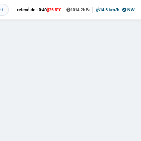
ct
relevé de : 0:40
25.8°C
1014.2hPa
14.5 km/h
NW