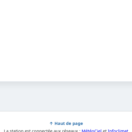
↑ Haut de page
La station est connectée aux réseaux :
MétéoCiel
et
Infoclimat