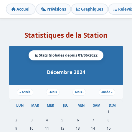
Accueil
Prévisions
Graphiques
Relevé
Statistiques de la Station
📊 Stats Globales depuis 01/06/2022
Décembre 2024
«
Année
‹
Mois
Mois
›
Année
»
LUN
MAR
MER
JEU
VEN
SAM
DIM
1
2
3
4
5
6
7
8
9
10
11
12
13
14
15