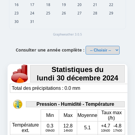
16
17
18
19
20
21
22
23
24
25
26
27
28
29
30
31
Graphweather 3.0.5
Consulter une année complète :