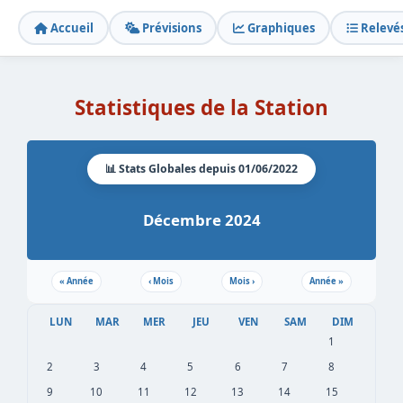
Accueil
Prévisions
Graphiques
Relevé
Statistiques de la Station
📊 Stats Globales depuis 01/06/2022
Décembre 2024
«
Année
‹
Mois
Mois
›
Année
»
LUN
MAR
MER
JEU
VEN
SAM
DIM
1
2
3
4
5
6
7
8
9
10
11
12
13
14
15