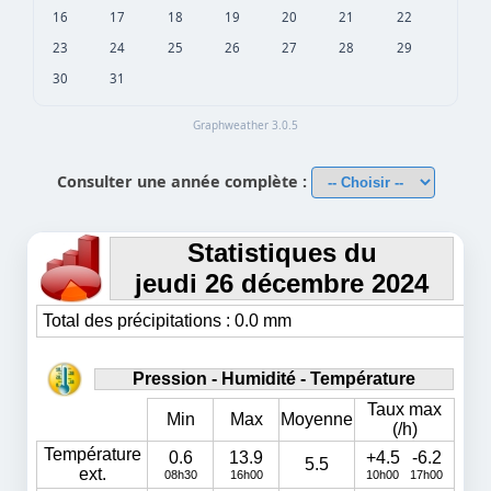
16
17
18
19
20
21
22
23
24
25
26
27
28
29
30
31
Graphweather 3.0.5
Consulter une année complète :