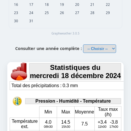
16
17
18
19
20
21
22
23
24
25
26
27
28
29
30
31
Graphweather 3.0.5
Consulter une année complète :