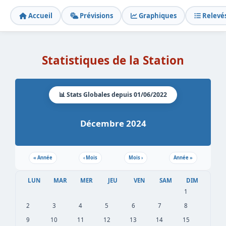
Accueil
Prévisions
Graphiques
Relevé
Statistiques de la Station
📊 Stats Globales depuis 01/06/2022
Décembre 2024
«
Année
‹
Mois
Mois
›
Année
»
LUN
MAR
MER
JEU
VEN
SAM
DIM
1
2
3
4
5
6
7
8
9
10
11
12
13
14
15