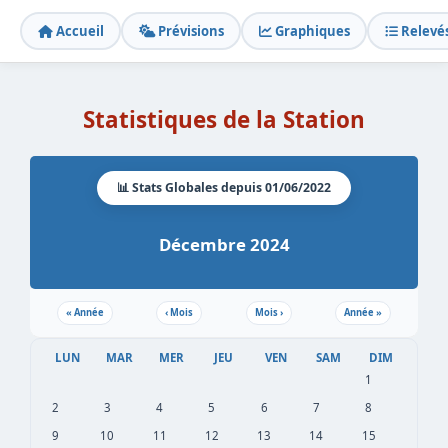
Accueil
Prévisions
Graphiques
Relevé
Statistiques de la Station
📊 Stats Globales depuis 01/06/2022
Décembre 2024
«
Année
‹
Mois
Mois
›
Année
»
LUN
MAR
MER
JEU
VEN
SAM
DIM
1
2
3
4
5
6
7
8
9
10
11
12
13
14
15