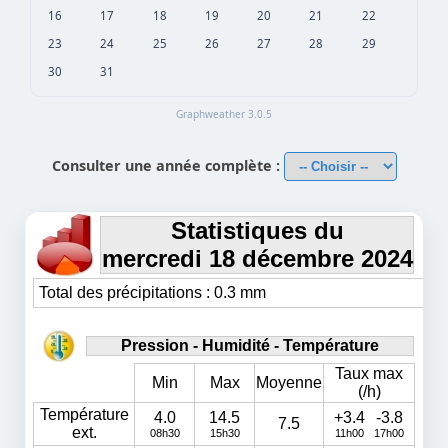
16
17
18
19
20
21
22
23
24
25
26
27
28
29
30
31
Graphweather 3.0.5
Consulter une année complète :