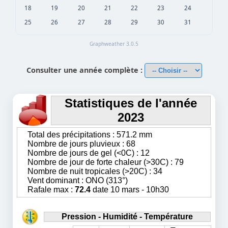
18
19
20
21
22
23
24
25
26
27
28
29
30
31
Graphweather 3.0.5
Consulter une année complète :