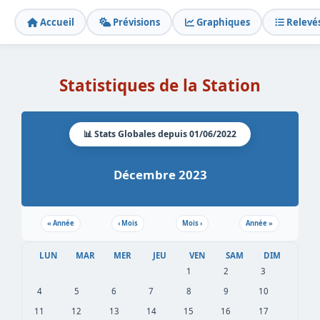
Accueil
Prévisions
Graphiques
Relevé
Statistiques de la Station
📊 Stats Globales depuis 01/06/2022
Décembre 2023
«
Année
‹
Mois
Mois
›
Année
»
LUN
MAR
MER
JEU
VEN
SAM
DIM
1
2
3
4
5
6
7
8
9
10
11
12
13
14
15
16
17