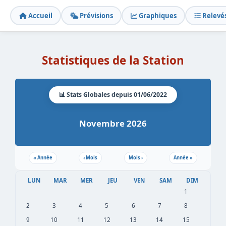
Accueil
Prévisions
Graphiques
Relevé
Statistiques de la Station
📊 Stats Globales depuis 01/06/2022
Novembre 2026
«
Année
‹
Mois
Mois
›
Année
»
LUN
MAR
MER
JEU
VEN
SAM
DIM
1
2
3
4
5
6
7
8
9
10
11
12
13
14
15