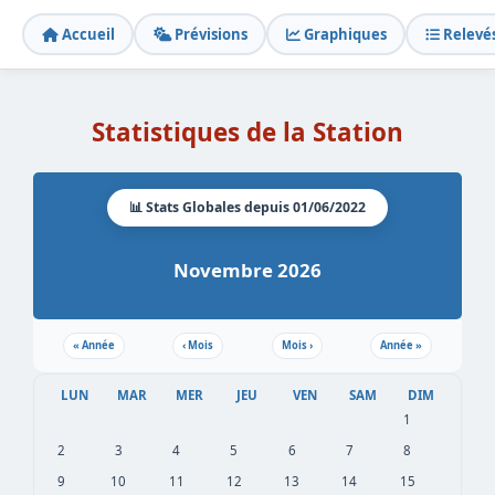
Accueil
Prévisions
Graphiques
Relevé
Statistiques de la Station
📊 Stats Globales depuis 01/06/2022
Novembre 2026
«
Année
‹
Mois
Mois
›
Année
»
LUN
MAR
MER
JEU
VEN
SAM
DIM
1
2
3
4
5
6
7
8
9
10
11
12
13
14
15