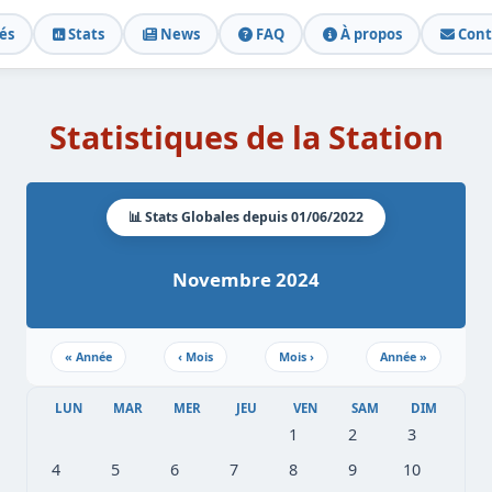
és
Stats
News
FAQ
À propos
Cont
Statistiques de la Station
📊 Stats Globales depuis 01/06/2022
Novembre 2024
«
Année
‹
Mois
Mois
›
Année
»
LUN
MAR
MER
JEU
VEN
SAM
DIM
1
2
3
4
5
6
7
8
9
10