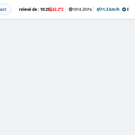
act
relevé de : 10:25
32.2°C
1014.2hPa
11.3 km/h
E