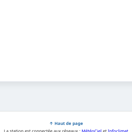
↑ Haut de page
La station est connectée aux réseaux :
MétéoCiel
et
Infoclimat