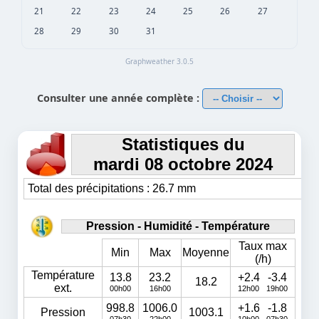
21
22
23
24
25
26
27
28
29
30
31
Graphweather 3.0.5
Consulter une année complète :