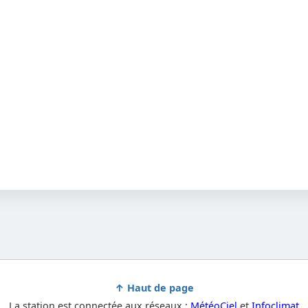
↑ Haut de page
La station est connectée aux réseaux :
MétéoCiel
et
Infoclimat