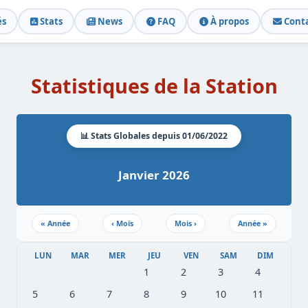
és
Stats
News
FAQ
À propos
Cont
Statistiques de la Station
📊 Stats Globales depuis 01/06/2022
Janvier 2026
«
Année
‹
Mois
Mois
›
Année
»
LUN
MAR
MER
JEU
VEN
SAM
DIM
1
2
3
4
5
6
7
8
9
10
11