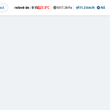
act
relevé de : 9:15
27.3°C
1017.3hPa
11.3 km/h
NE