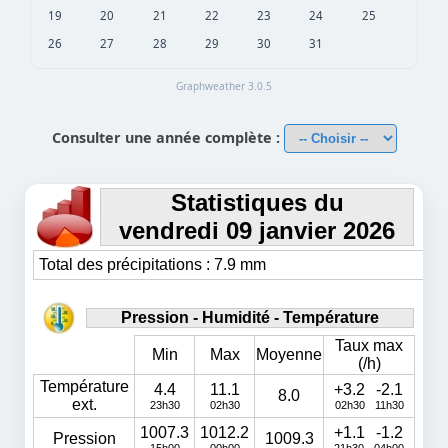
19
20
21
22
23
24
25
26
27
28
29
30
31
Graphweather 3.0.5
Consulter une année complète :