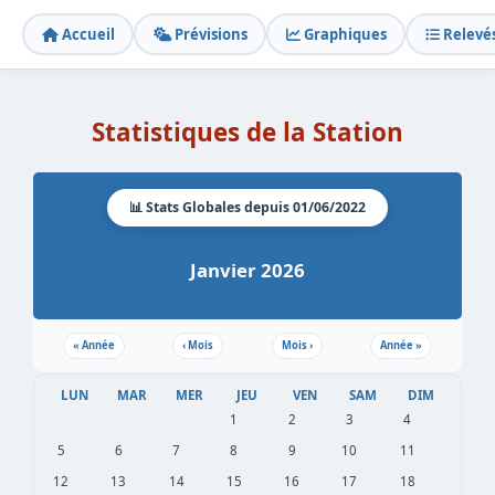
Accueil
Prévisions
Graphiques
Relevé
Statistiques de la Station
📊 Stats Globales depuis 01/06/2022
Janvier 2026
«
Année
‹
Mois
Mois
›
Année
»
LUN
MAR
MER
JEU
VEN
SAM
DIM
1
2
3
4
5
6
7
8
9
10
11
12
13
14
15
16
17
18