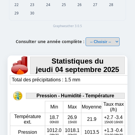
22
23
24
25
26
27
28
29
30
Graphweather 3.0.5
Consulter une année complète :