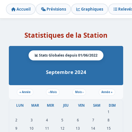
Accueil
Prévisions
Graphiques
Relevé
Statistiques de la Station
📊 Stats Globales depuis 01/06/2022
Septembre 2024
«
Année
‹
Mois
Mois
›
Année
»
LUN
MAR
MER
JEU
VEN
SAM
DIM
1
2
3
4
5
6
7
8
9
10
11
12
13
14
15