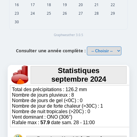
16
17
18
19
20
21
22
23
24
25
26
27
28
29
30
Graphweather 3.0.5
Consulter une année complète :