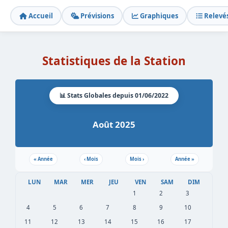
Accueil
Prévisions
Graphiques
Relevé
Statistiques de la Station
📊 Stats Globales depuis 01/06/2022
Août 2025
«
Année
‹
Mois
Mois
›
Année
»
LUN
MAR
MER
JEU
VEN
SAM
DIM
1
2
3
4
5
6
7
8
9
10
11
12
13
14
15
16
17