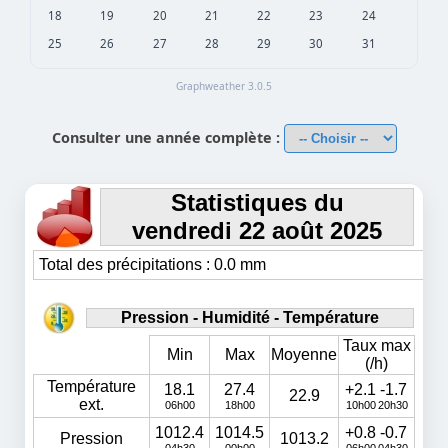
18
19
20
21
22
23
24
25
26
27
28
29
30
31
Graphweather 3.0.5
Consulter une année complète :