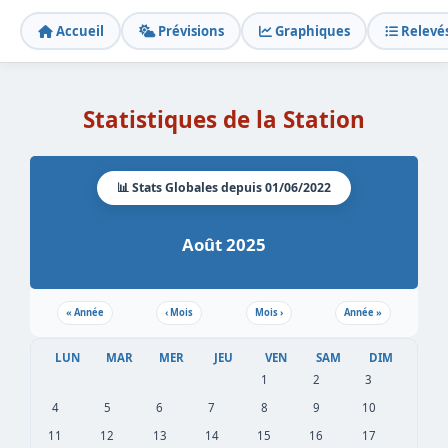
Accueil
Prévisions
Graphiques
Relevé
Statistiques de la Station
📊 Stats Globales depuis 01/06/2022
Août 2025
«
Année
‹
Mois
Mois
›
Année
»
LUN
MAR
MER
JEU
VEN
SAM
DIM
1
2
3
4
5
6
7
8
9
10
11
12
13
14
15
16
17