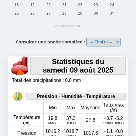
18
19
20
21
22
23
24
25
26
27
28
29
30
31
Graphweather 3.0.5
Consulter une année complète :