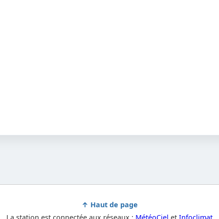
↑ Haut de page
La station est connectée aux réseaux :
MétéoCiel
et
Infoclimat