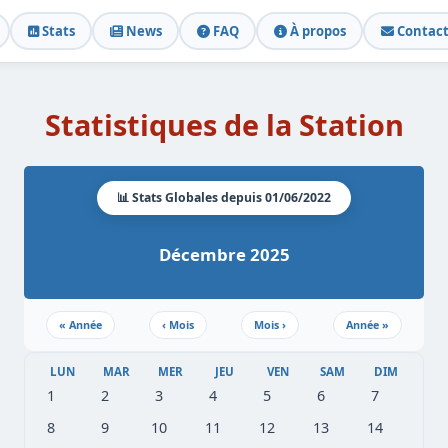
Stats
News
FAQ
À propos
Contac
Statistiques de la Station
📊 Stats Globales depuis 01/06/2022
Décembre 2025
«
Année
‹
Mois
Mois
›
Année
»
LUN
MAR
MER
JEU
VEN
SAM
DIM
1
2
3
4
5
6
7
8
9
10
11
12
13
14