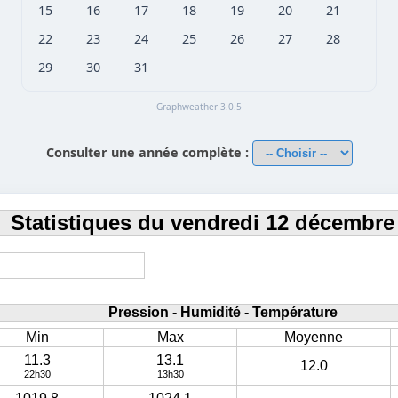
15
16
17
18
19
20
21
22
23
24
25
26
27
28
29
30
31
Graphweather 3.0.5
Consulter une année complète :