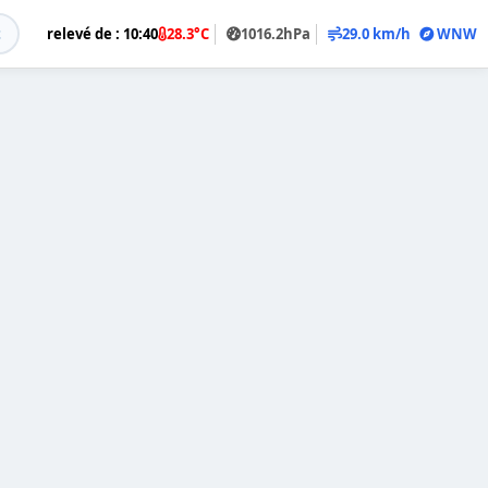
t
relevé de : 10:40
28.3°C
1016.2hPa
29.0 km/h
WNW