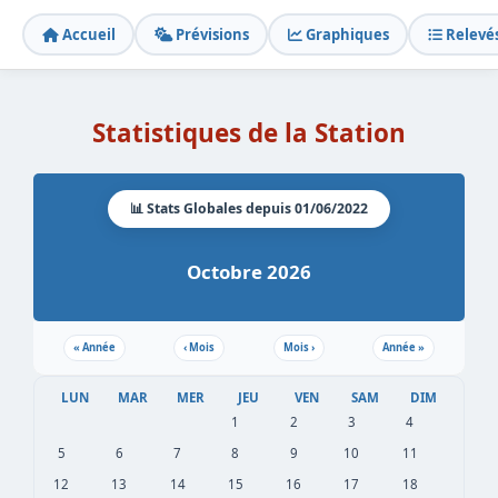
Accueil
Prévisions
Graphiques
Relevé
Statistiques de la Station
📊 Stats Globales depuis 01/06/2022
Octobre 2026
«
Année
‹
Mois
Mois
›
Année
»
LUN
MAR
MER
JEU
VEN
SAM
DIM
1
2
3
4
5
6
7
8
9
10
11
12
13
14
15
16
17
18