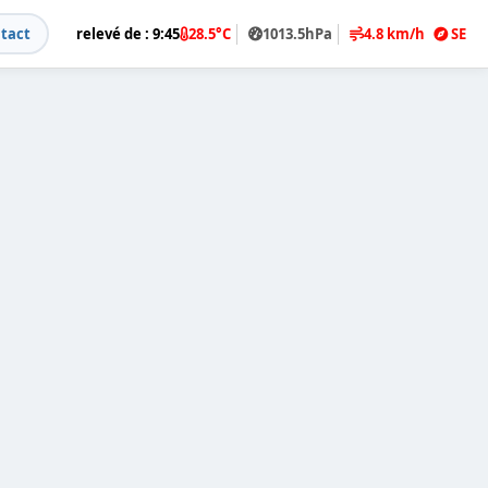
tact
relevé de : 9:45
28.5°C
1013.5hPa
4.8 km/h
SE