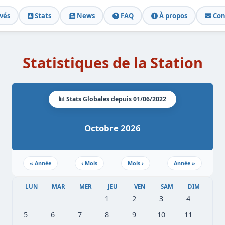
vés
Stats
News
FAQ
À propos
Con
Statistiques de la Station
📊 Stats Globales depuis 01/06/2022
Octobre 2026
«
Année
‹
Mois
Mois
›
Année
»
LUN
MAR
MER
JEU
VEN
SAM
DIM
1
2
3
4
5
6
7
8
9
10
11