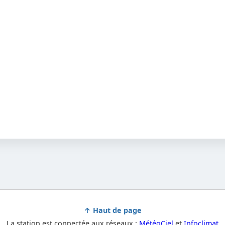
↑ Haut de page
La station est connectée aux réseaux :
MétéoCiel
et
Infoclimat