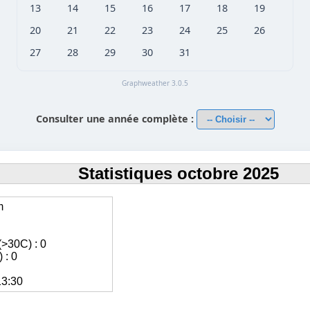
13
14
15
16
17
18
19
20
21
22
23
24
25
26
27
28
29
30
31
Graphweather 3.0.5
Consulter une année complète :