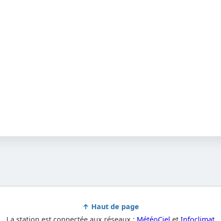
↑ Haut de page
La station est connectée aux réseaux :
MétéoCiel
et
Infoclimat