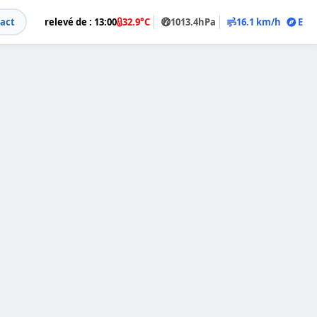
act
relevé de : 13:00
32.9°C
1013.4hPa
16.1 km/h
E