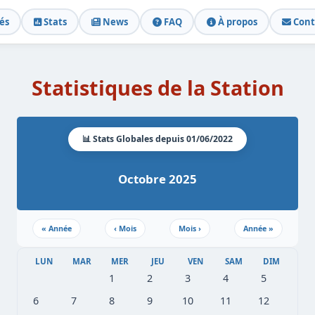
és
Stats
News
FAQ
À propos
Cont
Statistiques de la Station
📊 Stats Globales depuis 01/06/2022
Octobre 2025
«
Année
‹
Mois
Mois
›
Année
»
LUN
MAR
MER
JEU
VEN
SAM
DIM
1
2
3
4
5
6
7
8
9
10
11
12