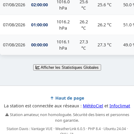
1016.0
25.6
07/08/2026
02:00:00
25.6 °C
50.0
hPa
°C
1016.2
26.2
07/08/2026
01:00:00
26.2 °C
51.0
hPa
°C
1016.1
27.3
07/08/2026
00:00:00
27.3 °C
49.0
hPa
°C
Afficher les Statistiques Globales
↑ Haut de page
La station est connectée aux réseaux :
MétéoCiel
et
Infoclimat
⚠️ Station amateur, non homologuée. Sécurité des biens et personnes
non garantie.
Station Davis : Vantage VUE · WeatherLink 6.0.5 · PHP 8.4 · Ubuntu 24.04 ·