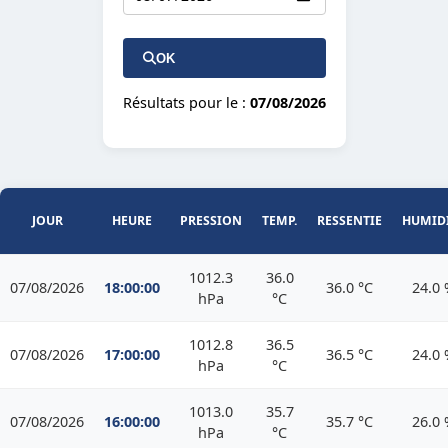
OK
Résultats pour le :
07/08/2026
JOUR
HEURE
PRESSION
TEMP.
RESSENTIE
HUMID
1012.3
36.0
07/08/2026
18:00:00
36.0 °C
24.0
hPa
°C
1012.8
36.5
07/08/2026
17:00:00
36.5 °C
24.0
hPa
°C
1013.0
35.7
07/08/2026
16:00:00
35.7 °C
26.0
hPa
°C