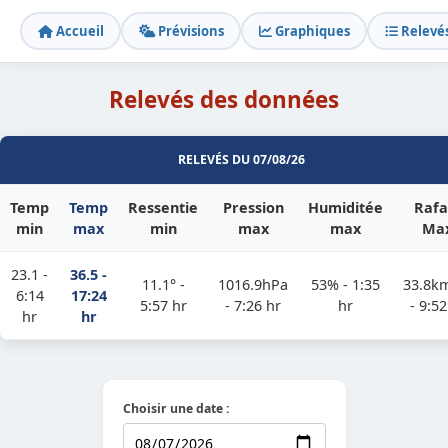
Accueil
Prévisions
Graphiques
Relevé
Relevés des données
RELEVÉS DU 07/08/26
Temp
Temp
Ressentie
Pression
Humiditée
Rafa
min
max
min
max
max
Ma
23.1 -
36.5 -
11.1° -
1016.9hPa
53% - 1:35
33.8k
6:14
17:24
5:57 hr
- 7:26 hr
hr
- 9:52
hr
hr
Choisir une date :